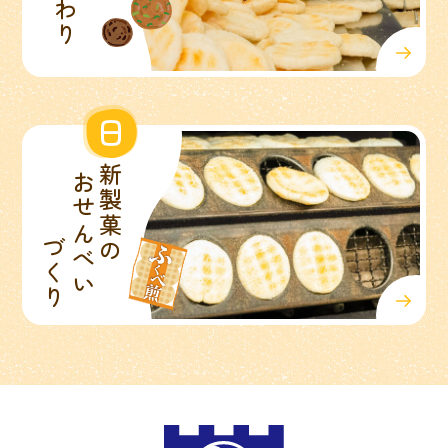
日
新製菓の
おせんべい
づくり