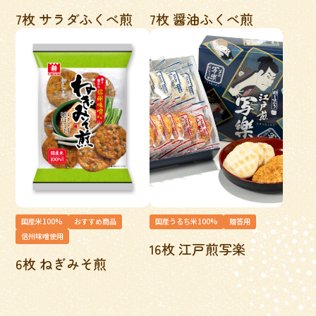
7枚 サラダふくべ煎
7枚 醤油ふくべ煎
国産米100%
おすすめ商品
国産うるち米100%
贈答用
信州味噌使用
16枚 江戸煎写楽
6枚 ねぎみそ煎