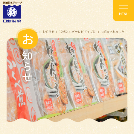
亀田製菓グループ
ホーム
お知らせ
12/5とちぎテレビ「イブ6＋」で紹介されました！
お
知らせ