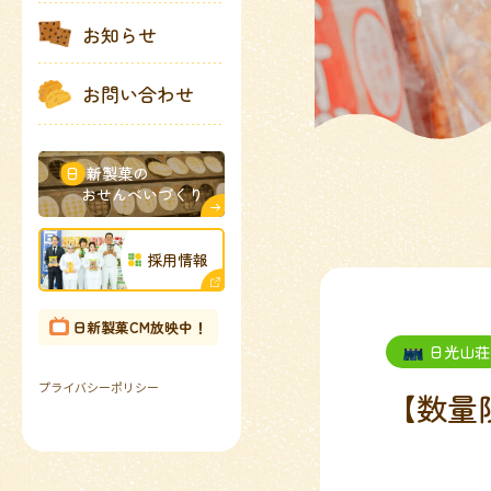
お知らせ
お問い合わせ
日
新製菓の
おせんべいづくり
採用情報
日新製菓CM放映中！
日光山荘
プライバシーポリシー
【数量