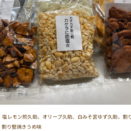
 塩レモン煎久助、オリーブ久助、白みそ宮ゆず久助、割
、割り堅焼きうめ味