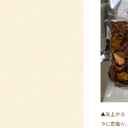
▲左上から
ラに恋塩☆