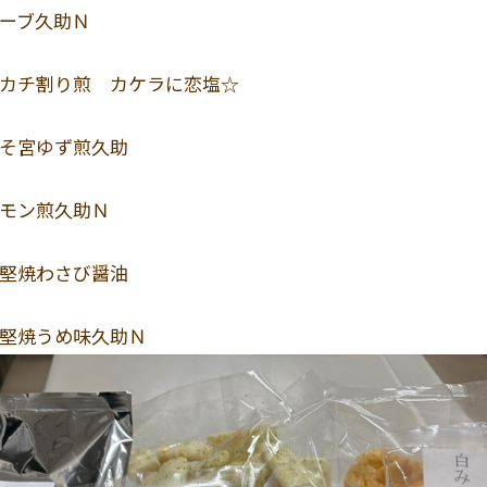
リーブ久助Ｎ
チカチ割り煎 カケラに恋塩☆
みそ宮ゆず煎久助
レモン煎久助Ｎ
り堅焼わさび醤油
り堅焼うめ味久助Ｎ