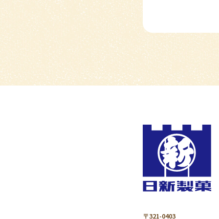
〒321-0403