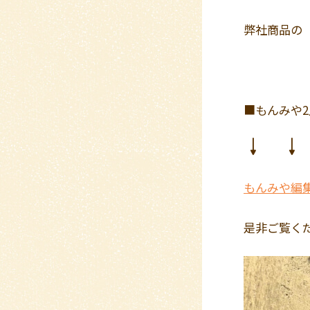
弊社商品の
■もんみや2
↓ ↓
もんみや編集
是非ご覧く