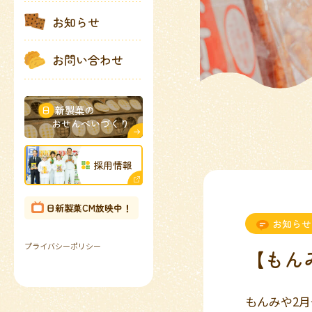
お知らせ
お問い合わせ
日
新製菓の
おせんべいづくり
採用情報
日新製菓CM放映中！
お知らせ
プライバシーポリシー
【もん
もんみや2