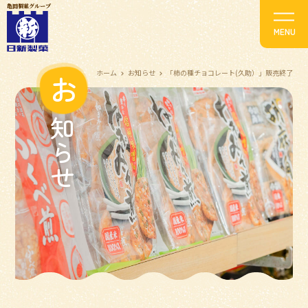
亀田製菓グループ
ホーム
お知らせ
「柿の種チョコレート(久助）」販売終了
お
知らせ